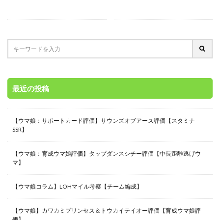
最近の投稿
【ウマ娘：サポートカード評価】サウンズオブアース評価【スタミナ
SSR】
【ウマ娘：育成ウマ娘評価】タップダンスシチー評価【中長距離逃げウ
マ】
【ウマ娘コラム】LOHマイル考察【チーム編成】
【ウマ娘】カワカミプリンセス＆トウカイテイオー評価【育成ウマ娘評
価】