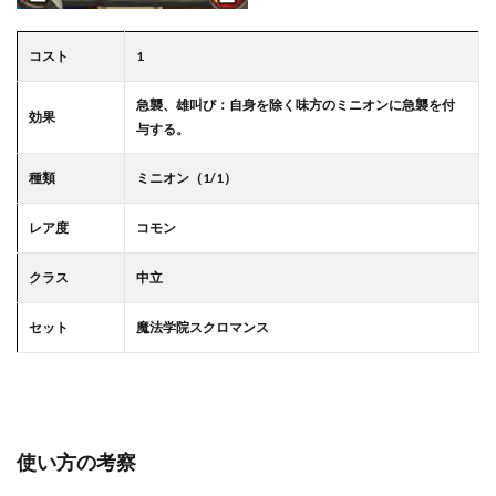
コスト
1
急襲、雄叫び：自身を除く味方のミニオンに急襲を付
効果
与する。
種類
ミニオン（1/1）
レア度
コモン
クラス
中立
セット
魔法学院スクロマンス
使い方の考察