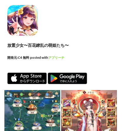
放置少女〜百花繚乱の萌姫たち〜
開発元:
C4
無料
posted with
アプリーチ