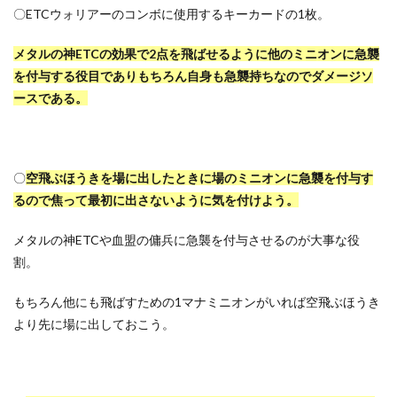
〇ETCウォリアーのコンボに使用するキーカードの1枚。
メタルの神ETCの効果で2点を飛ばせるように他のミニオンに急襲
を付与する役目でありもちろん自身も急襲持ちなのでダメージソ
ースである。
〇
空飛ぶほうきを場に出したときに場のミニオンに急襲を付与す
るので焦って最初に出さないように気を付けよう。
メタルの神ETCや血盟の傭兵に急襲を付与させるのが大事な役
割。
もちろん他にも飛ばすための1マナミニオンがいれば空飛ぶほうき
より先に場に出しておこう。