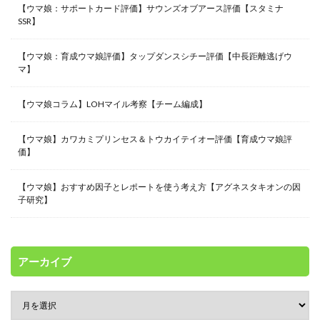
【ウマ娘：サポートカード評価】サウンズオブアース評価【スタミナ
SSR】
【ウマ娘：育成ウマ娘評価】タップダンスシチー評価【中長距離逃げウ
マ】
【ウマ娘コラム】LOHマイル考察【チーム編成】
【ウマ娘】カワカミプリンセス＆トウカイテイオー評価【育成ウマ娘評
価】
【ウマ娘】おすすめ因子とレポートを使う考え方【アグネスタキオンの因
子研究】
アーカイブ