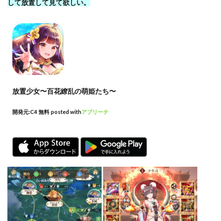
して放置して見て欲しい。
放置少女〜百花繚乱の萌姫たち〜
開発元:
C4
無料
posted with
アプリーチ