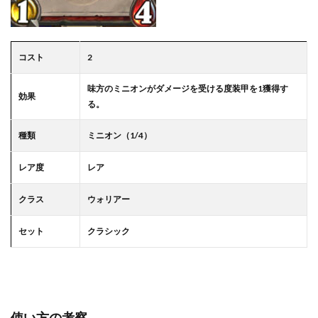
コスト
2
味方のミニオンがダメージを受ける度装甲を1獲得す
効果
る。
種類
ミニオン（1/4）
レア度
レア
クラス
ウォリアー
セット
クラシック
使い方の考察