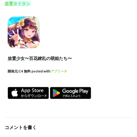
放置タイタン
放置少女〜百花繚乱の萌姫たち〜
開発元:
C4
無料
posted with
アプリーチ
コメントを書く