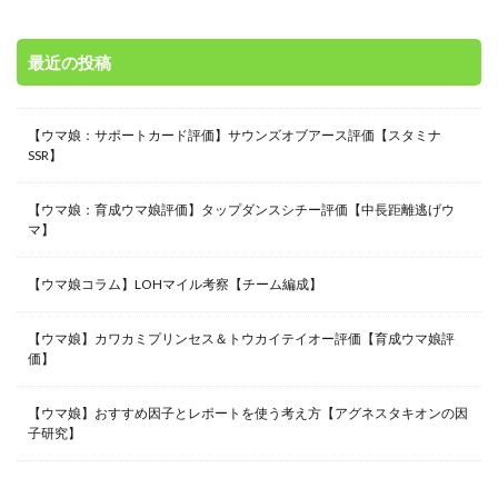
最近の投稿
【ウマ娘：サポートカード評価】サウンズオブアース評価【スタミナ
SSR】
【ウマ娘：育成ウマ娘評価】タップダンスシチー評価【中長距離逃げウ
マ】
【ウマ娘コラム】LOHマイル考察【チーム編成】
【ウマ娘】カワカミプリンセス＆トウカイテイオー評価【育成ウマ娘評
価】
【ウマ娘】おすすめ因子とレポートを使う考え方【アグネスタキオンの因
子研究】