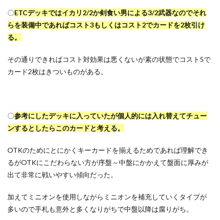
〇
ETCデッキではイカリ2/2か剣食い男による3/2武器なのでそれ
らを装備中であればコスト3もしくはコスト2でカードを2枚引け
る。
その通りできればコスト対効果は悪くないが素の状態でコスト5で
カード2枚はきついものがある。
〇
参考にしたデッキに入っていたが個人的には入れ替えてチュー
ンするとしたらこのカードと考える。
OTKのためにとにかくキーカードを揃えるためであれば理解でき
るがOTKにこだわらない方が序盤～中盤にかかえて盤面に厚みが
出て非常に戦いやすい傾向だった。
加えてミニオンを使用しながらミニオンを補充していくタイプが
多いので手札も意外と多くなりがちで中盤以降は腐りがち。