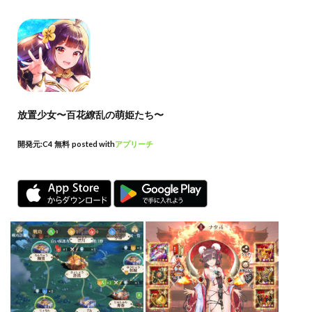
放置少女〜百花繚乱の萌姫たち〜
開発元:
C4
無料
posted with
アプリーチ