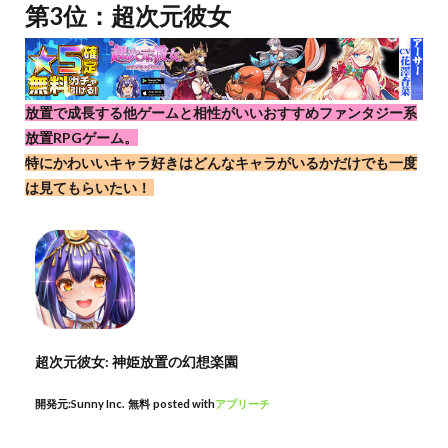
第3位：超次元彼女
放置で成長する他ゲームと相性がいいおすすめファンタジー系
放置RPGゲーム。
特にかわいいキャラ好きはどんなキャラがいるかだけでも一度
は見てもらいたい！
超次元彼女: 神姫放置の幻想楽園
開発元:
Sunny Inc.
無料
posted with
アプリーチ