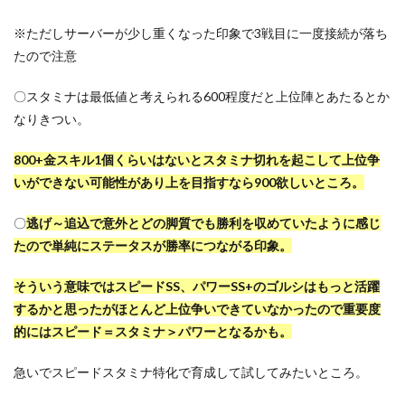
※ただしサーバーが少し重くなった印象で3戦目に一度接続が落ち
たので注意
〇
スタミナは最低値と考えられる600程度だと上位陣とあたるとか
なりきつい。
800+金スキル1個くらいはないとスタミナ切れを起こして上位争
いができない可能性があり上を目指すなら900欲しいところ。
〇
逃げ～追込で意外とどの脚質でも勝利を収めていたように感じ
たので単純にステータスが勝率につながる印象。
そういう意味ではスピードSS、パワーSS+のゴルシはもっと活躍
するかと思ったがほとんど上位争いできていなかったので重要度
的にはスピード＝スタミナ＞パワーとなるかも。
急いでスピードスタミナ特化で育成して試してみたいところ。