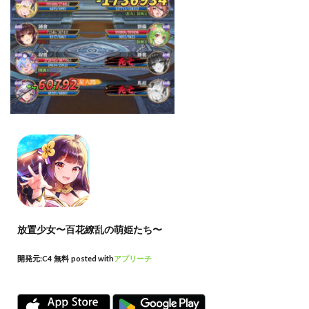
放置少女〜百花繚乱の萌姫たち〜
開発元:
C4
無料
posted with
アプリーチ