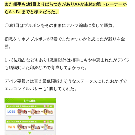
また相手も1戦目よりばらつきがありA+が主体の強トレーナーか
らA～B+までと様々だった。
〇
3戦目はブルボンをそのままにデバフ編成に戻して勝負。
初戦をミホノブルボンが3着でまたきついかと思ったが残りを全
勝。
1～3位独占などもあり1戦目以外は相手にもやや恵まれたがデバフ
も結構効いた印象なので育成してよかった。
デバフ要員とは言え最低限戦えそうなステータスにしたおかげで
エルコンドルパサーも1勝してくれた。