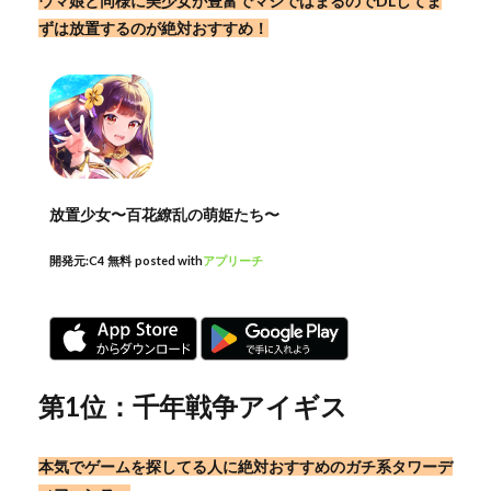
ウマ娘と同様に美少女が豊富でマジではまるのでDLしてま
ずは放置するのが絶対おすすめ！
放置少女〜百花繚乱の萌姫たち〜
開発元:
C4
無料
posted with
アプリーチ
第1位：千年戦争アイギス
本気でゲームを探してる人に絶対おすすめのガチ系タワーデ