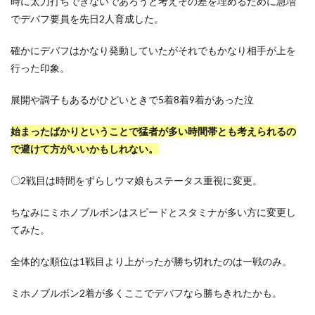
時に太刀打ちできないであろうと考えその差を埋めるために急増
でデバフ要員を先日2人育成した。
確かにデバフはかなり発動していたがそれでもかなり相手が上を
行った印象。
展開や調子もあるがひどいときで5着8着9着があった泣
始まったばかりということで猛者が多い時間帯とも考えられるの
で避けて方がいいかもしれない。
〇
2戦目は時間をずらしウマ娘もステータス重視に変更。
ちなみにミホノブルボンはスピードとスタミナが多い方に変更し
てみた。
全体的な順位は1戦目より上がったが勝ち切れたのは一戦のみ。
ミホノブルボン2着が多くここでデバフなら勝ちきれたかも。