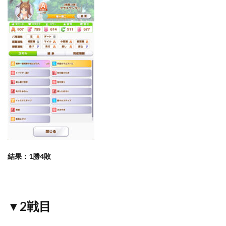
結果：1勝4敗
▼2戦目