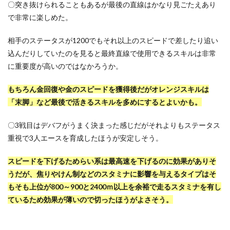
〇
突き抜けられることもあるが最後の直線はかなり見ごたえあり
で非常に楽しめた。
相手のステータスが1200でもそれ以上のスピードで差したり追い
込んだりしていたのを見ると最終直線で使用できるスキルは非常
に重要度が高いのではなかろうか。
もちろん金回復や金のスピードを獲得後だがオレンジスキルは
「末脚」など最後で活きるスキルを多めにするとよいかも。
〇
3戦目はデバフがうまく決まった感じだがそれよりもステータス
重視で3人エースを育成したほうが安定しそう。
スピードを下げるためらい系は最高速を下げるのに効果がありそ
うだが、焦りやけん制などのスタミナに影響を与えるタイプはそ
もそも上位が800～900と2400ｍ以上を余裕で走るスタミナを有し
ているため効果が薄いので切ったほうがよさそう。