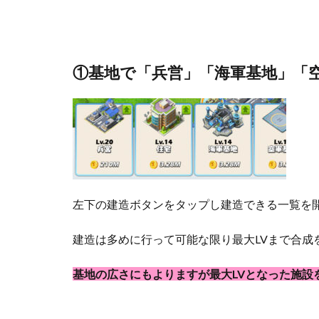
①基地で「兵営」「海軍基地」「
左下の建造ボタンをタップし建造できる一覧を
建造は多めに行って可能な限り最大LVまで合成
基地の広さにもよりますが最大LVとなった施設