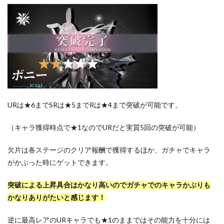
URは★6までSRは★5までRは★4まで突破が可能です。
（キャラ獲得時点で★1なのでURだと実質5回の突破が可能）
欠片は各ステージのクリア報酬で獲得するほか、ガチャでキャラ
がかぶった時にゲットできます。
突破による上昇具合はかなり高いのでガチャでのキャラかぶりも
かなりありがたいと感じます！
逆に最高レアのURキャラでも★1のままではその能力を十分には