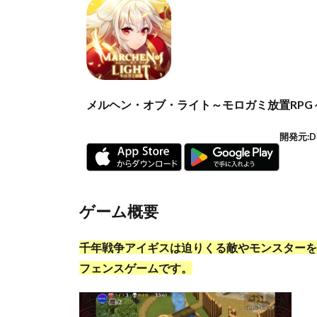
メルヘン・オブ・ライト～モロガミ放置RPG
開発元:
D
ゲーム概要
千年戦争アイギスは迫りくる敵やモンスターを
フェンスゲームです。