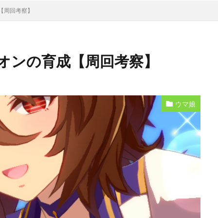
【周回考察】
オンの育成【周回考察】
ウマ娘