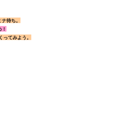
ミナ待ち。
め！
くってみよう。