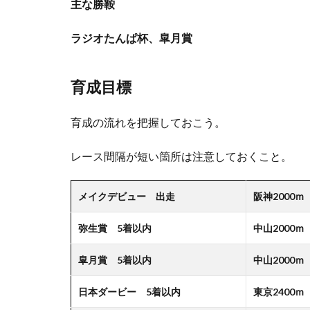
主な勝鞍
ラジオたんぱ杯、皐月賞
育成目標
育成の流れを把握しておこう。
レース間隔が短い箇所は注意しておくこと。
メイクデビュー 出走
阪神2000ｍ
弥生賞 5着以内
中山2000ｍ
皐月賞 5着以内
中山2000ｍ
日本ダービー 5着以内
東京2400ｍ