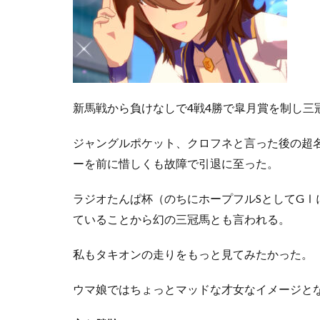
新馬戦から負けなしで4戦4勝で皐月賞を制し三
ジャングルポケット、クロフネと言った後の超
ーを前に惜しくも故障で引退に至った。
ラジオたんぱ杯（のちにホープフルSとしてGⅠ
ていることから幻の三冠馬とも言われる。
私もタキオンの走りをもっと見てみたかった。
ウマ娘ではちょっとマッドな才女なイメージと