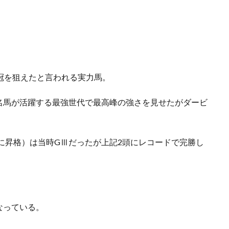
冠を狙えたと言われる実力馬。
名馬が活躍する最強世代で最高峰の強さを見せたがダービ
に昇格）は当時GⅢだったが上記2頭にレコードで完勝し
なっている。