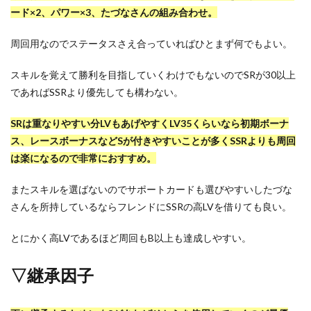
ード×2、パワー×3、たづなさんの組み合わせ。
周回用なのでステータスさえ合っていればひとまず何でもよい。
スキルを覚えて勝利を目指していくわけでもないのでSRが30以上
であればSSRより優先しても構わない。
SRは重なりやすい分LVもあげやすくLV35くらいなら初期ボーナ
ス、レースボーナスなどSが付きやすいことが多くSSRよりも周回
は楽になるので非常におすすめ。
またスキルを選ばないのでサポートカードも選びやすいしたづな
さんを所持しているならフレンドにSSRの高LVを借りても良い。
とにかく高LVであるほど周回もB以上も達成しやすい。
▽継承因子