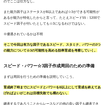
のでここは仕方なし。
また能力因子はステータスがB以上であれば☆3ができる可能性が
あるが能力が特化したからと言って、たとえスピードSS：1200で
スピード因子が付いたとしても☆3になるわけではない。
※優遇されているかは不明
そこで今回は有力な因子であるスピード、スタミナ、パワーの3つ
の能力について☆3の可能性を高める効率育成を考察していく。
スピード・パワー☆3因子作成周回のための準備
まずは周回を行うための準備を説明していこう。
育成終了時までにスピードとパワーをB以上にして育成を終えてあ
げればよいがこれは目標失敗でも構わない。
継承するであろうことからレースなどの他の良い因子も継承でき