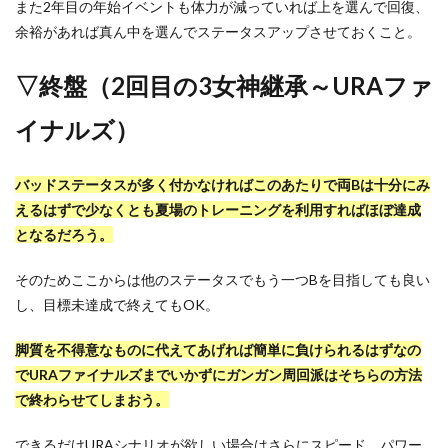
また2年目の年始イベントも体力が減っていれば上を選んで回復、
余裕があれば真ん中を選んでステータスアップさせておくこと。
▽終盤（2回目の3女神継承～URAファ
イナルズ）
バッドステータスが多く付かなければこのあたりで両Bは十分にみ
えるはずで少なくとも夏場のトレーニングを利用すればほぼ達成
となるだろう。
そのためここからは他のステータスでもう一つBを目指しても良い
し、目標未達成で終えてもOK。
脚質を不得意なものに代えてあげれば簡単に負けられるはずなの
でURAファイナルズまでいかずにガンガン周回派はそちらの方法
で終わらせてしまおう。
できるだけURAシナリオが欲しい場合はさらにスピード、パワー