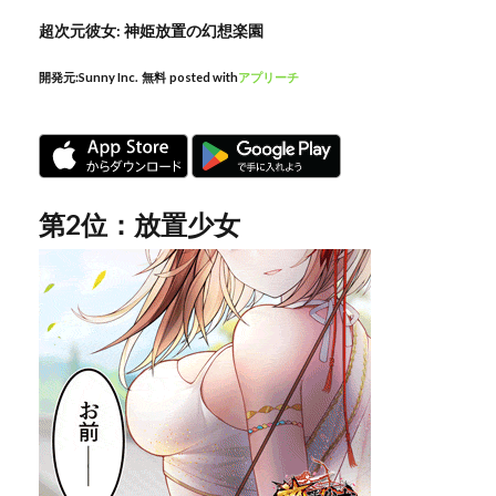
超次元彼女: 神姫放置の幻想楽園
開発元:
Sunny Inc.
無料
posted with
アプリーチ
第2位：放置少女