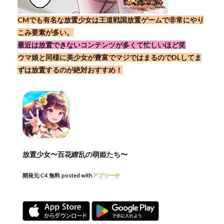
CMでも有名な放置少女は王道戦国放置ゲームで非常にやり
こみ要素が多い。
最近は放置できないコンテンツが多くて忙しいほど笑
ウマ娘と同様に美少女が豊富でマジではまるのでDLしてま
ずは放置するのが絶対おすすめ！
放置少女〜百花繚乱の萌姫たち〜
開発元:
C4
無料
posted with
アプリーチ