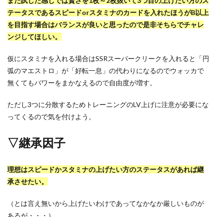
また試した感じでは賢さを1枚～2枚抜いて3つ目の上げたい方のス
テータスであるスピードorスタミナのカードを入れたほうがB以上
を目指す場合はバランスが良いと思ったので是非そちらでチャレ
ンジしてほしい。
仮にスタミナを入れる場合はSSRスーパークリークを入れると「円
弧のマエストロ」が「好転一息」の代わりになるのでウォッカで
無くてもパワーをまかなえるので自由度が増す。
ただし3つに分散するためトレーニングのLV上げに注意が必要にな
ってくるので気を付けよう。
▽継承因子
理想はスピードかスタミナの上げたい方のステータスがあれば継
承させたい。
（とは言え無いから上げたいわけであってなかなか厳しいものが
あるが・・・）