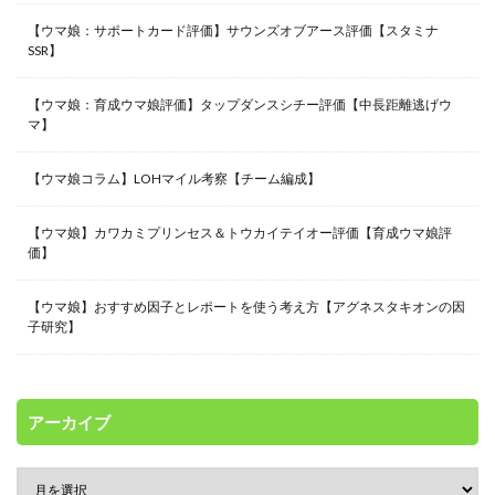
【ウマ娘：サポートカード評価】サウンズオブアース評価【スタミナ
SSR】
【ウマ娘：育成ウマ娘評価】タップダンスシチー評価【中長距離逃げウ
マ】
【ウマ娘コラム】LOHマイル考察【チーム編成】
【ウマ娘】カワカミプリンセス＆トウカイテイオー評価【育成ウマ娘評
価】
【ウマ娘】おすすめ因子とレポートを使う考え方【アグネスタキオンの因
子研究】
アーカイブ