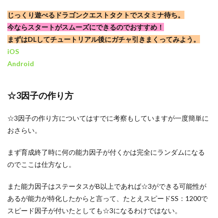
じっくり遊べるドラゴンクエストタクトでスタミナ待ち。
今ならスタートがスムーズにできるのでおすすめ！
まずはDLしてチュートリアル後にガチャ引きまくってみよう。
iOS
Android
☆3因子の作り方
☆3因子の作り方についてはすでに考察もしていますが一度簡単に
おさらい。
まず育成終了時に何の能力因子が付くかは完全にランダムになる
のでここは仕方なし。
また能力因子はステータスがB以上であれば☆3ができる可能性が
あるが能力が特化したからと言って、たとえスピードSS：1200で
スピード因子が付いたとしても☆3になるわけではない。