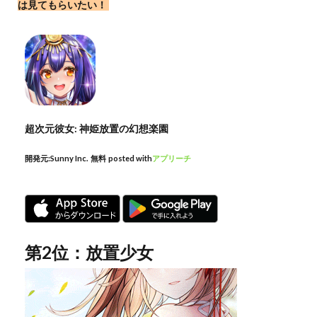
は見てもらいたい！
超次元彼女: 神姫放置の幻想楽園
開発元:
Sunny Inc.
無料
posted with
アプリーチ
第2位：放置少女