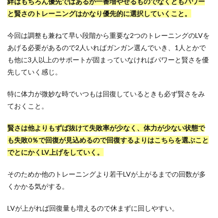
絆はもちろん優先ではあるが一番増やせるものでなくともパワー
と賢さのトレーニングはかなり優先的に選択していくこと。
今回は調整も兼ねて早い段階から重要な2つのトレーニングのLVを
あげる必要があるので2人いればガンガン選んでいき、1人とかで
も他に3人以上のサポートが固まっていなければパワーと賢さを優
先していく感じ。
特に体力が微妙な時でいつもは回復しているときも必ず賢さをみ
ておくこと。
賢さは他よりもずば抜けて失敗率が少なく、体力が少ない状態で
も失敗0％で回復が見込めるので回復するよりはこちらを選ぶこと
でとにかくLV上げをしていく。
そのためか他のトレーニングより若干LVが上がるまでの回数が多
くかかる気がする。
LVが上がれば回復量も増えるので休まずに回しやすい。