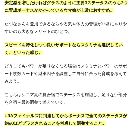
安定感を増したければグラスのように主要3ステータスのうち2つ
に育成ボーナスがかかっているウマ娘が非常におすすめ。
たづなさんを登用できるならやる気や体力の管理が非常にやりや
すいのも大きなメリットのひとつ。
スピードを特化しつつ良いサポートならスタミナも選択してい
く、といった感じ。
どうしてもパワーが足りなくなる場合はスタミナとパワーのサポ
ート枚数カードや継承因子を調整して自分に合った育成を考えて
みよう。
こちらはシニア期の夏合宿でステータスを確認し、足りない部分
を合宿～最終調整で整えていく。
URAファイナルズに到達してからボーナスで全てのステータスが
約60ほどプラスされることを考慮して調整すること。