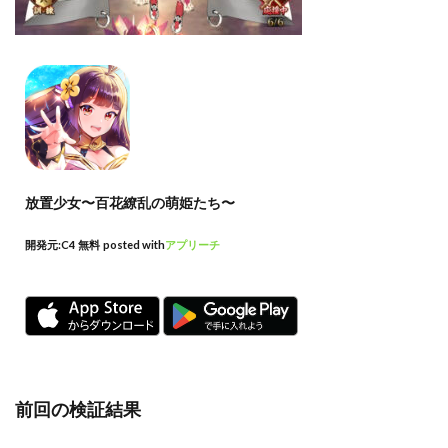
放置少女〜百花繚乱の萌姫たち〜
開発元:
C4
無料
posted with
アプリーチ
前回の検証結果