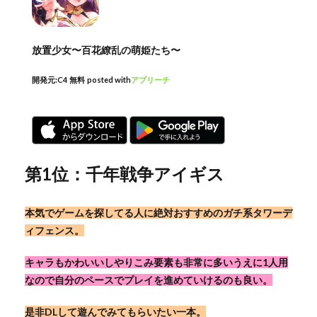
放置少女〜百花繚乱の萌姫たち〜
開発元:
C4
無料
posted with
アプリーチ
第1位：千年戦争アイギス
本気でゲームを探してる人に絶対おすすめのガチ系タワーデ
ィフェンス。
キャラもかわいいしやりこみ要素も非常に多いうえに1人用
なので自分のペースでプレイを進めていけるのも良い。
是非DLして遊んでみてもらいたい一本。