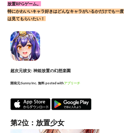
放置RPGゲーム。
特にかわいいキャラ好きはどんなキャラがいるかだけでも一度
は見てもらいたい！
超次元彼女: 神姫放置の幻想楽園
開発元:
Sunny Inc.
無料
posted with
アプリーチ
第2位：放置少女