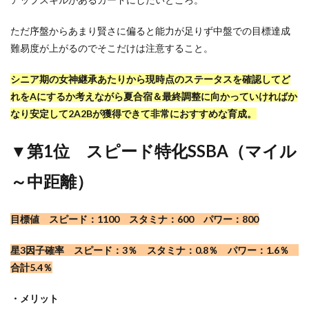
ただ序盤からあまり賢さに偏ると能力が足りず中盤での目標達成
難易度が上がるのでそこだけは注意すること。
シニア期の女神継承あたりから現時点のステータスを確認してど
れをAにするか考えながら夏合宿＆最終調整に向かっていければか
なり安定して2A2Bが獲得できて非常におすすめな育成。
▼第1位 スピード特化SSBA（マイル
～中距離）
目標値 スピード：1100 スタミナ：600 パワー：800
星3因子確率 スピード：3％ スタミナ：0.8％ パワー：1.6％
合計5.4％
・メリット