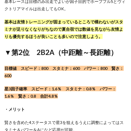
基本レースは目標のみ出走でよいが因子目的でホープフルSとヴィ
クトリアマイルは出走してもOK。
基本は友情トレーニングが固まっているところで構わないがスタ
ミナが足りなくなりがちなので夏合宿では数値を見ながら友情よ
りも優先するほうが良いことも多いので注意しよう。
▼第2位 2B2A（中距離～長距離）
目標値 スピード：800 スタミナ：600 パワー：800 賢さ：
600
星3因子確率 スピード：1.6％ スタミナ：0.8％ パワー：
1.6％ 賢さ：0.8 合計4.8％
・メリット
賢さを含めた4ステータスで星3を狙えるうえに調整によってはス
タミナ＆パワーをAになど応用が可能。