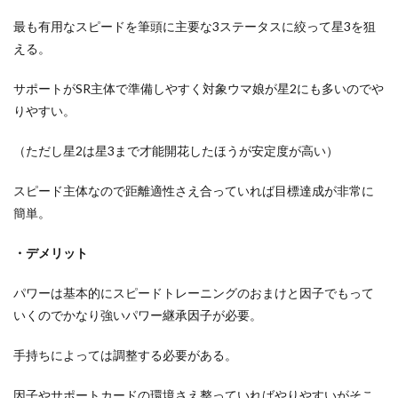
最も有用なスピードを筆頭に主要な3ステータスに絞って星3を狙
える。
サポートがSR主体で準備しやすく対象ウマ娘が星2にも多いのでや
りやすい。
（ただし星2は星3まで才能開花したほうが安定度が高い）
スピード主体なので距離適性さえ合っていれば目標達成が非常に
簡単。
・デメリット
パワーは基本的にスピードトレーニングのおまけと因子でもって
いくのでかなり強いパワー継承因子が必要。
手持ちによっては調整する必要がある。
因子やサポートカードの環境さえ整っていればやりやすいがそこ