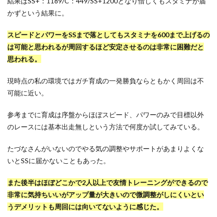
結果はSS+：1189/C：449/SS+1200となり惜しくもスタミナが届
かずという結果に。
スピードとパワーをSSまで落としてもスタミナを600まで上げるの
は可能と思われるが周回するほど安定させるのは非常に困難だと
思われる。
現時点の私の環境ではガチ育成の一発勝負ならともかく周回は不
可能に近い。
参考までに育成は序盤からほぼスピード、パワーのみで目標以外
のレースには基本出走無しという方法で何度か試してみている。
たづなさんがいないのでやる気の調整やサポートがあまりよくな
いとSSに届かないこともあった。
また後半はほぼどこかで2人以上で友情トレーニングができるので
非常に気持ちいいがアップ量が大きいので微調整がしにくいとい
うデメリットも周回には向いてないように感じた。