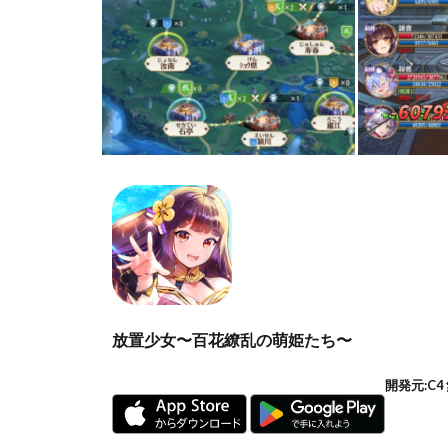
放置少女〜百花繚乱の萌姫たち〜
開発元:
C4