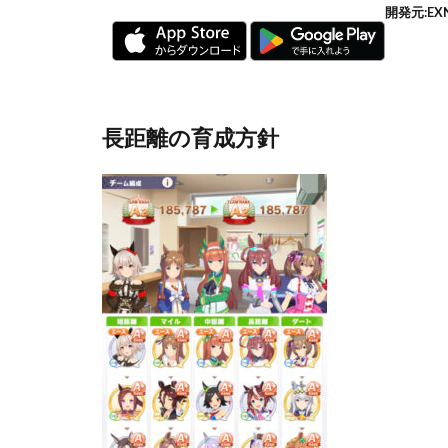
開発元:
EX
長距離の育成方針