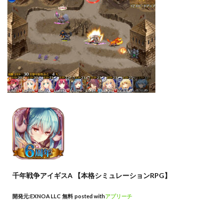
千年戦争アイギスA 【本格シミュレーションRPG】
開発元:
EXNOA LLC
無料
posted with
アプリーチ