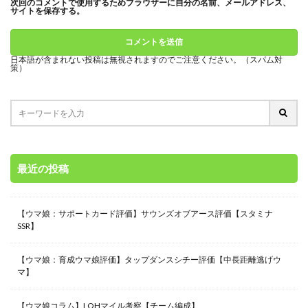
次回のコメントで使用するためブラウザーに自分の名前、メールアドレス、
サイトを保存する。
日本語が含まれない投稿は無視されますのでご注意ください。（スパム対
策）
最近の投稿
【ウマ娘：サポートカード評価】サウンズオブアース評価【スタミナ
SSR】
【ウマ娘：育成ウマ娘評価】タップダンスシチー評価【中長距離逃げウ
マ】
【ウマ娘コラム】LOHマイル考察【チーム編成】