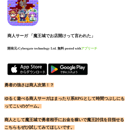
商人サーガ 「魔王城でお店開けって言われた」
開発元:
Cybergate technology Ltd.
無料
posted with
アプリーチ
勇者の強さは商人次第！？
ゆるく遊べる商人サーガはまったり系RPGとして時間つぶしにも
ってこいのゲーム。
商人として魔王城で勇者相手にお金を稼いで魔王討伐を目指せる
こちらもぜひ試してみてほしいです。