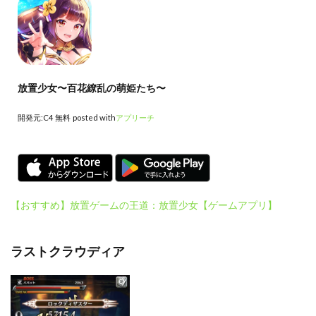
放置少女〜百花繚乱の萌姫たち〜
開発元:
C4
無料
posted with
アプリーチ
【おすすめ】放置ゲームの王道：放置少女【ゲームアプリ】
ラストクラウディア