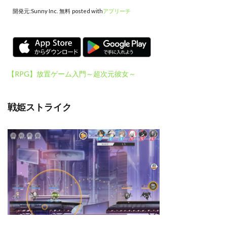
開発元:
Sunny Inc.
無料
posted with
アプリーチ
【RPG】放置ゲーム入門～超次元彼女～
戦姫ストライク