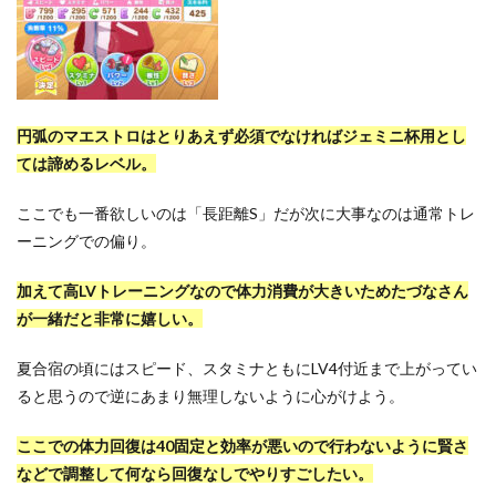
円弧のマエストロはとりあえず必須でなければジェミニ杯用とし
ては諦めるレベル。
ここでも一番欲しいのは「長距離S」だが次に大事なのは通常トレ
ーニングでの偏り。
加えて高LVトレーニングなので体力消費が大きいためたづなさん
が一緒だと非常に嬉しい。
夏合宿の頃にはスピード、スタミナともにLV4付近まで上がってい
ると思うので逆にあまり無理しないように心がけよう。
ここでの体力回復は40固定と効率が悪いので行わないように賢さ
などで調整して何なら回復なしでやりすごしたい。