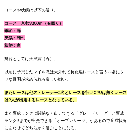
コースや状態は以下の通り。
コース：京都3200ｍ（右回り）
季節：春
天候：晴れ
状態：良
舞台としては天皇賞（春）。
以前に予想したマイル戦は大外れで長距離レースと言う非常にタ
フな展開が求められる厳しい戦い。
またレースは他のトレーナー2名とレースを行いCPUは無くレース
は9人が出走するレースとなっている。
また育成ランクに関係なく出走できる「グレードリーグ」と育成
ランクBまでが出走できる「オープンリーグ」があるので育成状況
にあわせてどちらかを選ぶことになる。