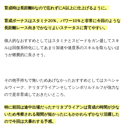
育成時は長距離Bなので忘れずにA以上に仕上げるように。
育成ボーナスはスタミナ20％、パワー10％と非常に今回のような
長距離レース向きでかなりよいステータスに育てやすい。
個人的なおすすめとしてはスタミナとスピードをガン盛してスキ
ルは回復系特化にしてあまり加速や速度系のスキルを取らないほ
うが燃費的に良さそう。
その他手持ちで無いためあげなかったおすすめとしてはスペシャ
ルウィーク、ナリタブライアンそしてシンボリルドルフが強力な
ので是非育成しておきたいところ。
特に前回は途中出場だったナリタブライアンは育成の時間が少な
いため考察される期間が短かったにもかかわらずかなり活躍した
ので今回は大暴れする予感。