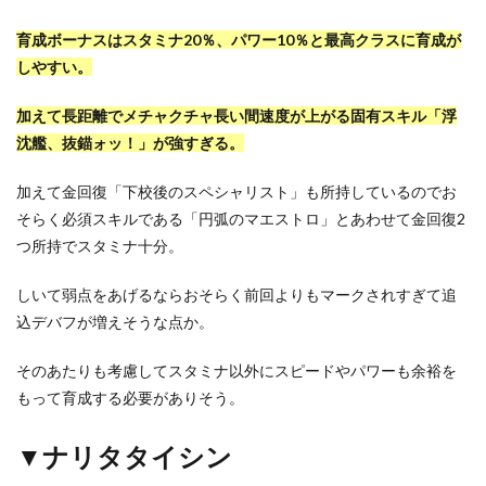
育成ボーナスはスタミナ20％、パワー10％と最高クラスに育成が
しやすい。
加えて長距離でメチャクチャ長い間速度が上がる固有スキル「浮
沈艦、抜錨ォッ！」が強すぎる。
加えて金回復「下校後のスペシャリスト」も所持しているのでお
そらく必須スキルである「円弧のマエストロ」とあわせて金回復2
つ所持でスタミナ十分。
しいて弱点をあげるならおそらく前回よりもマークされすぎて追
込デバフが増えそうな点か。
そのあたりも考慮してスタミナ以外にスピードやパワーも余裕を
もって育成する必要がありそう。
▼ナリタタイシン