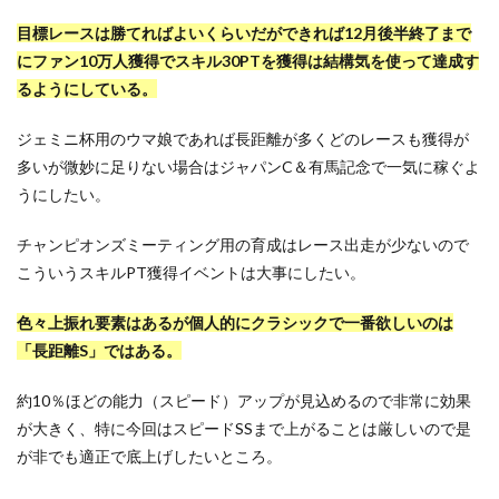
目標レースは勝てればよいくらいだができれば12月後半終了まで
にファン10万人獲得でスキル30PTを獲得は結構気を使って達成す
るようにしている。
ジェミニ杯用のウマ娘であれば長距離が多くどのレースも獲得が
多いが微妙に足りない場合はジャパンC＆有馬記念で一気に稼ぐよ
うにしたい。
チャンピオンズミーティング用の育成はレース出走が少ないので
こういうスキルPT獲得イベントは大事にしたい。
色々上振れ要素はあるが個人的にクラシックで一番欲しいのは
「長距離S」ではある。
約10％ほどの能力（スピード）アップが見込めるので非常に効果
が大きく、特に今回はスピードSSまで上がることは厳しいので是
が非でも適正で底上げしたいところ。