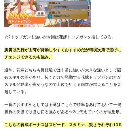
☆2トップガンも強いが今回は花嫁トップガンを推してみる。
脚質は先行が固有が発動しやすくおすすめだが環境次第で逃げに
チェンジできるのも強み。
通常、花嫁どちらも長距離では非常に強いが大きな違いとして固
有スキルの差があり、抜くだけで発動する花嫁トップガンの方が
スキル発動率が高そうなので上位を狙える回数が増えることを見
越している。
一番のおすすめとしては予選はこちらで勝率をあげておいて一発
勝負の決勝では勝ち切る強さがある☆2に代えていくのが理想形。
こちらの育成ボーナスはスピード、スタミナ、賢さそれぞれ10％