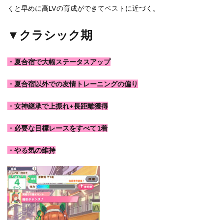
くと早めに高LVの育成ができてベストに近づく。
▼クラシック期
・夏合宿で大幅ステータスアップ
・夏合宿以外での友情トレーニングの偏り
・女神継承で上振れ+長距離獲得
・必要な目標レースをすべて1着
・やる気の維持