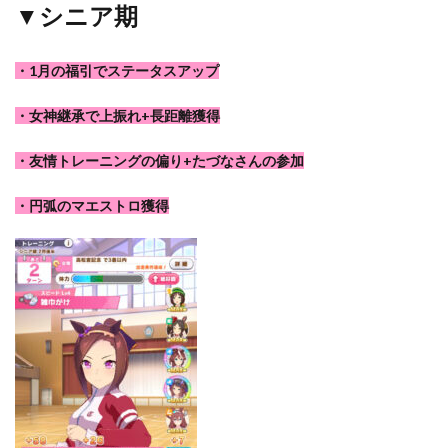
▼シニア期
・1月の福引でステータスアップ
・女神継承で上振れ+長距離獲得
・友情トレーニングの偏り+たづなさんの参加
・円弧のマエストロ獲得