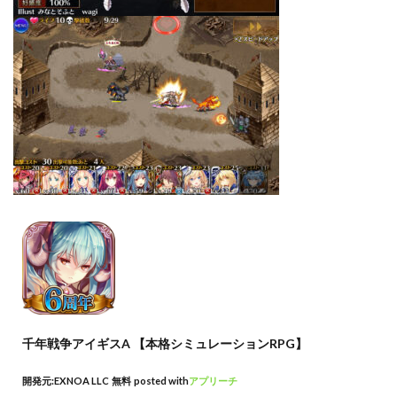
千年戦争アイギスA 【本格シミュレーションRPG】
開発元:
EXNOA LLC
無料
posted with
アプリーチ