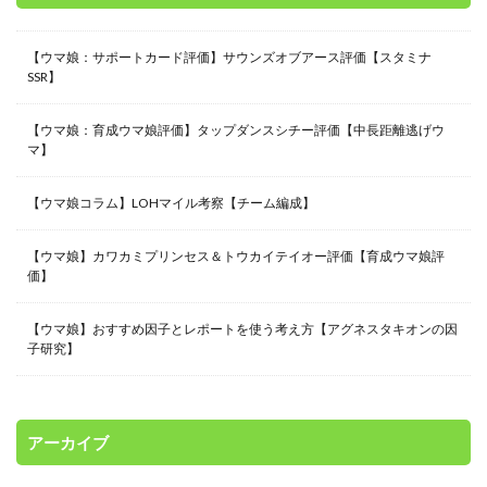
【ウマ娘：サポートカード評価】サウンズオブアース評価【スタミナ
SSR】
【ウマ娘：育成ウマ娘評価】タップダンスシチー評価【中長距離逃げウ
マ】
【ウマ娘コラム】LOHマイル考察【チーム編成】
【ウマ娘】カワカミプリンセス＆トウカイテイオー評価【育成ウマ娘評
価】
【ウマ娘】おすすめ因子とレポートを使う考え方【アグネスタキオンの因
子研究】
アーカイブ