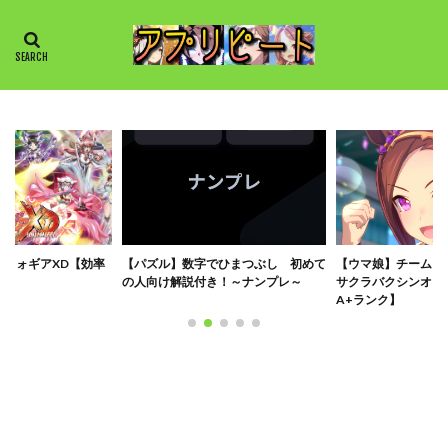
ンフォギアXD【効率
【パズル】数字でひまつぶし 初めて
【ウマ娘】チームレ
の人向け解説付き！～ナンプレ～
サクラバクシンオー
A+ランク】